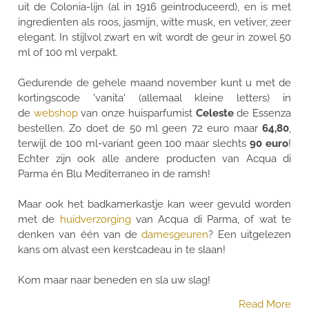
uit de Colonia-lijn (al in 1916 geintroduceerd), en is met
ingredienten als roos, jasmijn, witte musk, en vetiver, zeer
elegant. In stijlvol zwart en wit wordt de geur in zowel 50
ml of 100 ml verpakt.
Gedurende de gehele maand november kunt u met de
kortingscode 'vanita' (allemaal kleine letters) in
de
webshop
van onze huisparfumist
Celeste
de Essenza
bestellen. Zo doet de 50 ml geen 72 euro maar
64,80
,
terwijl de 100 ml-variant geen 100 maar slechts
90 euro
!
Echter zijn ook alle andere producten van Acqua di
Parma én Blu Mediterraneo in de ramsh!
Maar ook het badkamerkastje kan weer gevuld worden
met de
huidverzorging
van Acqua di Parma, of wat te
denken van één van de
damesgeuren
? Een uitgelezen
kans om alvast een kerstcadeau in te slaan!
Kom maar naar beneden en sla uw slag!
Read More