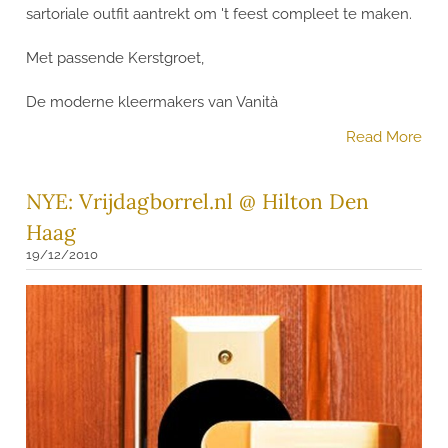
sartoriale outfit aantrekt om 't feest compleet te maken.
Met passende Kerstgroet,
De moderne kleermakers van Vanità
Read More
NYE: Vrijdagborrel.nl @ Hilton Den
Haag
19/12/2010