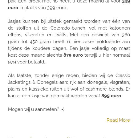
pak. Een broek met rib heeft u deze maand al voor
349
euro
in plaats van 399 euro.
Jasjes kunnen bij uitstek gemaakt worden van één van
de stoffen uit de Colorado-bunch, vol met katoenen
effens, visgraten en twills. Met een gewicht van 360
gram tot 450 gram heeft u hier zeker voldoende aan
tijdens de koudere dagen. Een jasje volledig op maat
kost deze maand slechts
879 euro
terwijl u hier normaal
979 voor betaald.
Als laatste, zonder enige reden, bieden wij de Classic
Jacketings & Donegals aan; rijk aan donegals, visgraten,
plains en klassieke ruiten uit wol of cashmere-blends. Er
kan al een jasje van gemaakt worden vanaf
899 euro
.
Mogen wij u aanmeten? ;-)
Read More