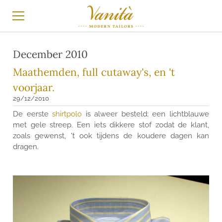
HOME
December 2010
Maathemden, full cutaway's, en 't
MAATPAK
voorjaar.
MAATHEMD
29/12/2010
De eerste
shirtpolo
is alweer besteld; een lichtblauwe
TROUWKLEDING
met gele streep. Een iets dikkere stof zodat de klant,
zoals gewenst, 't ook tijdens de koudere dagen kan
BLOG
dragen.
INSTAGRAM
BRANDS
STOFFEN