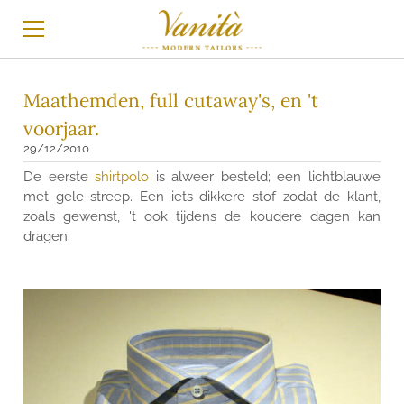
HOME
Maathemden, full cutaway's, en 't
voorjaar.
MAATPAK
29/12/2010
MAATHEMD
De eerste
shirtpolo
is alweer besteld; een lichtblauwe
met gele streep. Een iets dikkere stof zodat de klant,
TROUWKLEDING
zoals gewenst, 't ook tijdens de koudere dagen kan
dragen.
BLOG
INSTAGRAM
BRANDS
STOFFEN