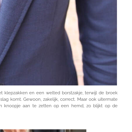
t klepzakken en een welted borstzakje, terwijl de broek
slag komt. Gewoon, zakelijk, correct. Maar ook uitermate
 knoopje aan te zetten op een hemd, zo blijkt op de