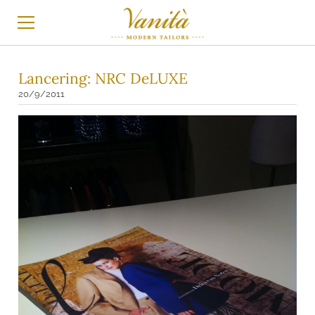
HOME
Lancering: NRC DeLUXE
20/9/2011
MAATPAK
MAATHEMD
TROUWKLEDING
BLOG
INSTAGRAM
BRANDS
STOFFEN