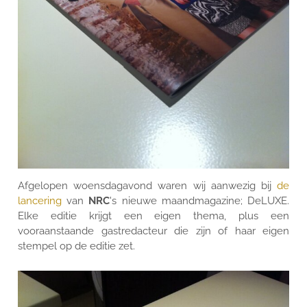
CONTACT
Afgelopen woensdagavond waren wij aanwezig bij
de
lancering
van
NRC
's nieuwe maandmagazine;
DeLUXE
.
Elke editie krijgt een eigen thema, plus een
vooraanstaande gastredacteur die zijn of haar eigen
stempel op de editie zet.