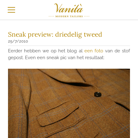
HOME
Sneak preview: driedelig tweed
25/7/2010
MAATPAK
Eerder hebben we op het blog al
een foto
van de stof
gepost. Even een sneak pic van het resultaat:
MAATHEMD
TROUWKLEDING
BLOG
INSTAGRAM
BRANDS
STOFFEN