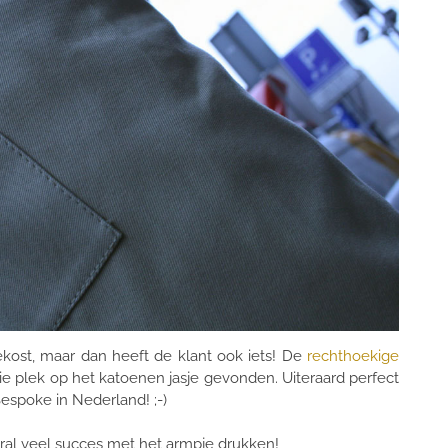
ekost, maar dan heeft de klant ook iets! De
rechthoekige
plek op het katoenen jasje gevonden. Uiteraard perfect
espoke in Nederland! ;-)
ooral veel succes met het armpje drukken!