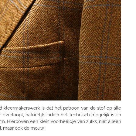
kleermakerswerk is dat het patroon van de stof op alle
ar overloopt, natuurlijk indien het technisch mogelijk is en
rm. Hierboven een klein voorbeeldje van zulks, niet alleen
jnd, maar ook de mouw.